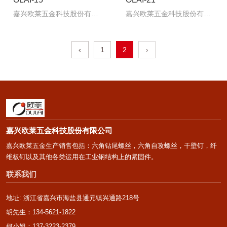
嘉兴欧莱五金科技股份有限
嘉兴欧莱五金科技股份有限
公司生产销售各类碳钢，不
公司生产销售各类碳钢，不
锈钢紧固件系列产品。公司
锈钢紧固件系列产品。公司
主要产品包括：六角钻尾螺
主要产品包括：六角钻尾螺
‹
1
2
›
丝，六角自攻螺丝，干壁
丝，六角自攻螺丝，干壁
钉，纤维板钉以及其他各类
钉，纤维板钉以及其他各类
运用在工业钢结构上的紧固
运用在工业钢结构上的紧固
件，主要规格有国标
件，主要规格有国标
（GB）,美标（ANSI）,德标
（GB）,美标（ANSI）,德标
（DIN）,日标（JIS）和英标
（DIN）,日标（JIS）和英标
（BS）等。
（BS）等。
嘉兴欧莱五金科技股份有限公司
嘉兴欧莱五金生产销售包括：六角钻尾螺丝，六角自攻螺丝，干壁钉，纤
维板钉以及其他各类运用在工业钢结构上的紧固件。
联系我们
地址: 浙江省嘉兴市海盐县通元镇兴通路218号
胡先生：134-5621-1822
何小姐：137-3223-2379