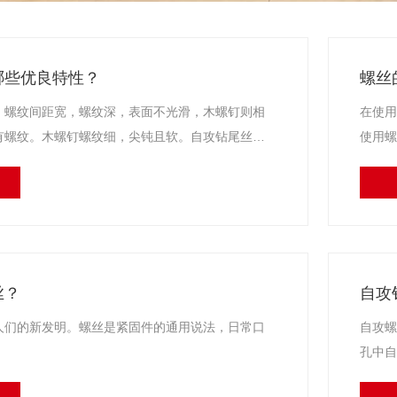
哪些优良特性？
螺丝
，螺纹间距宽，螺纹深，表面不光滑，木螺钉则相
在使用
有螺纹。木螺钉螺纹细，尖钝且软。自攻钻尾丝螺
使用螺
。自攻螺丝是一种带有钻头的螺丝，通过专用的电
导致螺
、攻丝、固定锁，自攻螺丝仅一次完成。
丝？
自攻
人们的新发明。螺丝是紧固件的通用说法，日常口
自攻螺
孔中自
钻尾或尖尾状，无须辅助加工，可直接在设置材