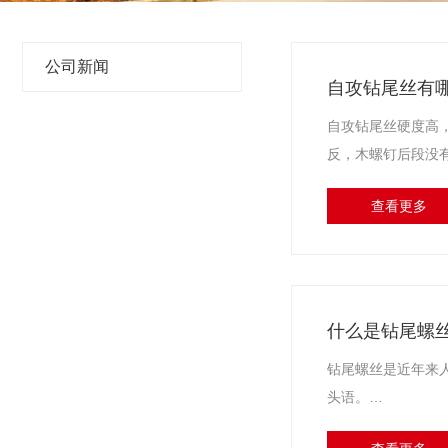
公司新闻
自攻钻尾丝有
自攻钻尾丝硬度高
反，木螺钉后段没
纹较粗，尖锐且硬
查看更多
动工具施工，钻孔
什么是钻尾螺
钻尾螺丝是近年来
头语。
钻尾螺丝的尾部呈