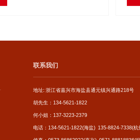
孔、 攻丝、锁紧，大幅节约施工时间。比较普通螺
持力高，组合后时间长也不会松动，使用安全打孔
简单。
联系我们
地址: 浙江省嘉兴市海盐县通元镇兴通路218号
胡先生：134-5621-1822
何小姐：137-3223-2379
电话：134-5621-1822(海盐) 135-8824-7338(杭