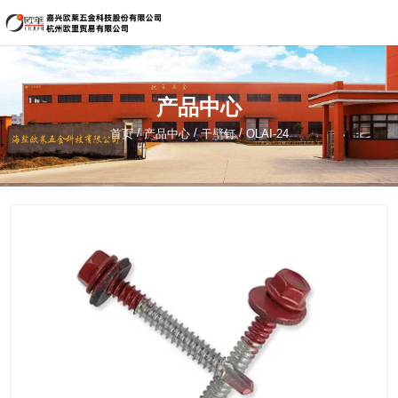
嘉兴欧莱五金科技股份有限公司
134-5621-1822（海盐）
产品中心
sale@hzouli.cn
/
/
/
首页
产品中心
干壁钉
OLAI-24
简体中文
English